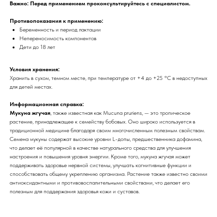
Важно: Перед применением проконсультируйтесь с специалистом.
Противопоказания к применению:
Беременность и период лактации
Непереносимость компонентов
Дети до 18 лет
Условия хранения:
Хранить в сухом, темном месте, при температуре от +4 до +25 °C в недоступных
для детей местах.
Информационная справка:
Мукуна жгучая
, также известная как Mucuna pruriens, — это тропическое
растение, принадлежащее к семейству бобовых. Оно широко используется в
традиционной медицине благодаря своим многочисленным полезным свойствам.
Семена мукуны содержат высокие уровни L-допы, предшественника дофамина,
что делает её популярной в качестве натурального средства для улучшения
настроения и повышения уровня энергии. Кроме того, мукуна жгучая может
поддерживать здоровье нервной системы, улучшать когнитивные функции и
способствовать общему укреплению организма. Растение также известно своими
антиоксидантными и противовоспалительными свойствами, что делает его
полезным для поддержания здоровья кожи и суставов.