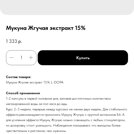
Мукуна Жгучая экстракт 15%
1 333
р.
Купить
Состав товара:
Мукуна Жгучая экстракт 15% L-DOPA
Способ применения
:
1-2 капсулы в первой половине дня, запивая достаточным количеством
негазированной воды за пол часа до еды.
Курс 2-3 недели, перерыв между курсами не менее двух недель. Для стабильного
эффекта рекомендуеется принимать Мукуну Жгучую с группой витаминов Б6. А
для усиления эффекта Мукуну Жгучую можно совмещать с любым стимулятором,
но дозировку стоит уменьшить. Наблюдения показывают, что женщины более
чувствительны к растению, чем мужчины.