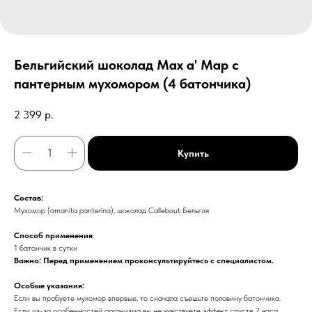
Бельгийский шоколад Мах а' Мар с
пантерным мухомором (4 батончика)
2 399
р.
Купить
Состав:
Мухомор (amanita panterina), шоколад Callebaut Бельгия
Способ применения
:
1 батончик в сутки
Важно: Перед применением проконсультируйтесь с специалистом.
Особые указания:
Если вы пробуете мухомор впервые, то сначала съешьте половину батончика.
Если из-за особенностей организма вы не чувствуете эффект спустя 2 часа