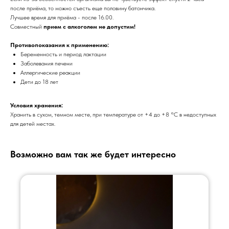
после приёма, то можно съесть еще половину батончика.
Лучшее время для приёма - после 16.00.
Совместный
прием с алкоголем не допустим!
Противопоказания к применению:
Беременность и период лактации
Заболевания печени
Аллергические реакции
Дети до 18 лет
Условия хранения:
Хранить в сухом, темном месте, при температуре от +4 до +8 °C в недоступных
для детей местах.
Возможно вам так же будет интересно